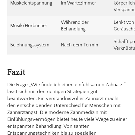
Muskelentspannung
Im Wartezimmer
körperlic
Verspann
Während der
Lenkt von
Musik/Hörbücher
Behandlung
Geräusch
Schafft po
Belohnungssystem
Nach dem Termin
Verknüpf
Fazit
Die Frage „Wie finde ich einen einfühlsamen Zahnarzt“
lässt sich mit den richtigen Strategien gut
beantworten. Ein verständnisvoller Zahnarzt macht
den entscheidenden Unterschied für Menschen mit
Zahnarztangst. Die moderne Zahnmedizin mit
Einfühlungsvermögen bietet heute viele Wege zu einer
entspannten Behandlung. Von sanften
Entspannungstechniken bis zu speziellen